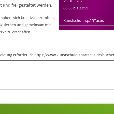
29. Juli 2025
t und frei gestaltet werden.
00:00
bis
23:59
t haben, sich kreativ auszutoben,
Kunstschule spARTacus
nzulernen und gemeinsam mit
rke zu erschaffen.
ldung erforderlich https://www.kunstschule-spartacus.de/buche