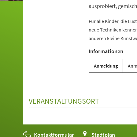
ausprobiert, gemisch
Für alle Kinder, die Lus
neue Techniken kenne
anderen kleine Kunstwe
Informationen
Anmeldung
Anme
VERANSTALTUNGSORT
Kontaktformular
(Öffnet
Stadtplan