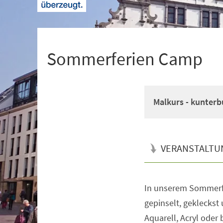
+
1
Sommerferien Camp
Malkurs - kunterb
VERANSTALTU
In unserem Sommerf
Veranstaltungsinformationen
gepinselt, gekleckst
Aquarell, Acryl oder 