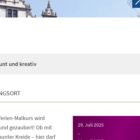
unt und kreativ
NGSORT
erien-Malkurs wird
29. Juli 2025
 und gezaubert! Ob mit
–
bunter Kreide – hier darf