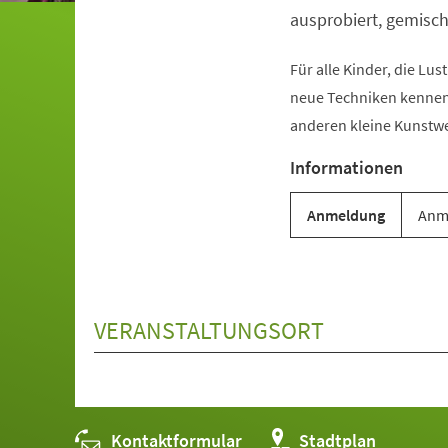
ausprobiert, gemisch
Für alle Kinder, die Lus
neue Techniken kenne
anderen kleine Kunstwe
Informationen
Anmeldung
Anme
VERANSTALTUNGSORT
Kontaktformular
(Öffnet
Stadtplan