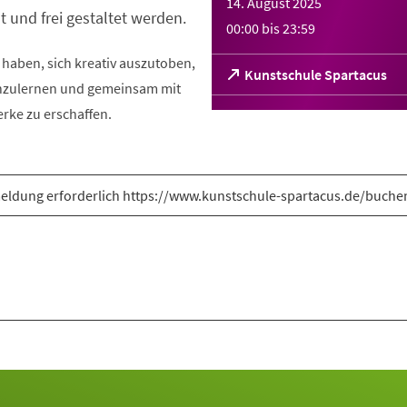
14. August 2025
t und frei gestaltet werden.
00:00
bis
23:59
t haben, sich kreativ auszutoben,
(Öffnet
Kunstschule Spartacus
nzulernen und gemeinsam mit
in
einem
rke zu erschaffen.
neuen
Tab)
ldung erforderlich https://www.kunstschule-spartacus.de/buche