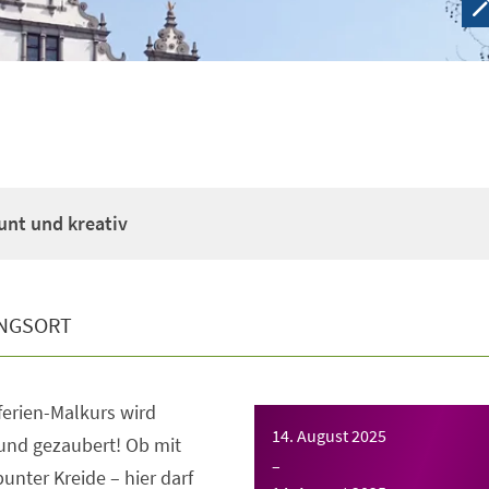
unt und kreativ
NGSORT
erien-Malkurs wird
14. August 2025
 und gezaubert! Ob mit
–
bunter Kreide – hier darf