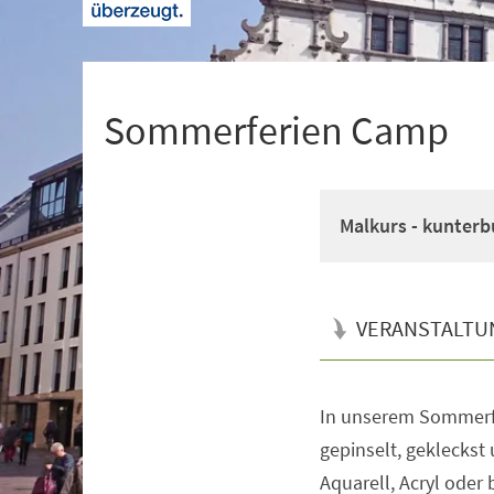
+
1
Sommerferien Camp
Malkurs - kunterb
VERANSTALTU
In unserem Sommerf
Veranstaltungsinformationen
gepinselt, gekleckst
Aquarell, Acryl oder 