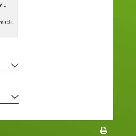
m E-
 Tel.: