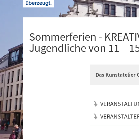
+
1
Sommerferien - KREATI
Jugendliche von 11 – 1
Das Kunstatelier
VERANSTALTU
VERANSTALTE