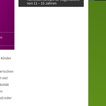
von 11 – 15 Jahren
in
 Kinder
lerischen
 viel
ivität
en
und/oder