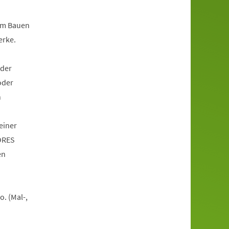
dem Bauen
erke.
oder
oder
n
einer
TORES
en
. (Mal-,