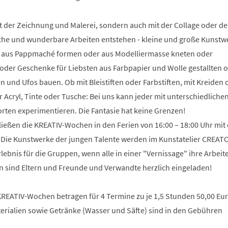
t der Zeichnung und Malerei, sondern auch mit der Collage oder 
che und wunderbare Arbeiten entstehen - kleine und große Kunstw
 aus Pappmaché formen oder aus Modelliermasse kneten oder
der Geschenke für Liebsten aus Farbpapier und Wolle gestallten 
n und Ufos bauen. Ob mit Bleistiften oder Farbstiften, mit Kreiden 
r Acryl, Tinte oder Tusche: Bei uns kann jeder mit unterschiedliche
rten experimentieren. Die Fantasie hat keine Grenzen!
ießen die KREATIV-Wochen in den Ferien von 16:00 – 18:00 Uhr mit 
. Die Kunstwerke der jungen Talente werden im Kunstatelier CREA
Erlebnis für die Gruppen, wenn alle in einer "Vernissage" ihre Arbeit
on sind Eltern und Freunde und Verwandte herzlich eingeladen!
KREATIV-Wochen betragen für 4 Termine zu je 1,5 Stunden 50,00 Euro
erialien sowie Getränke (Wasser und Säfte) sind in den Gebühren