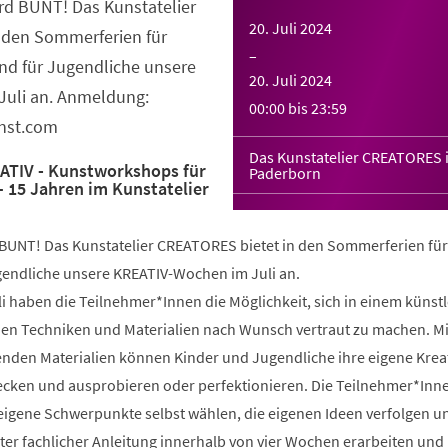
d BUNT! Das Kunstatelier
20. Juli 2024
 den Sommerferien für
–
nd für Jugendliche unsere
20. Juli 2024
uli an. Anmeldung:
00:00
bis
23:59
unst.com
Das Kunstatelier CREATORES 
ATIV - Kunstworkshops für
Paderborn
– 15 Jahren im Kunstatelier
UNT! Das Kunstatelier CREATORES bietet in den Sommerferien für
gendliche unsere KREATIV-Wochen im Juli an.
i haben die Teilnehmer*Innen die Möglichkeit, sich in einem künst
en Techniken und Materialien nach Wunsch vertraut zu machen. Mit
nden Materialien können Kinder und Jugendliche ihre eigene Kreat
decken und ausprobieren oder perfektionieren. Die Teilnehmer*Inn
eigene Schwerpunkte selbst wählen, die eigenen Ideen verfolgen 
ter fachlicher Anleitung innerhalb von vier Wochen erarbeiten und