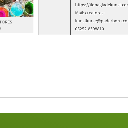
https://ilonagladekunst.co
Mail: creatores-
kunstkurse@paderborn.com
ATORES
05252-8398810
S