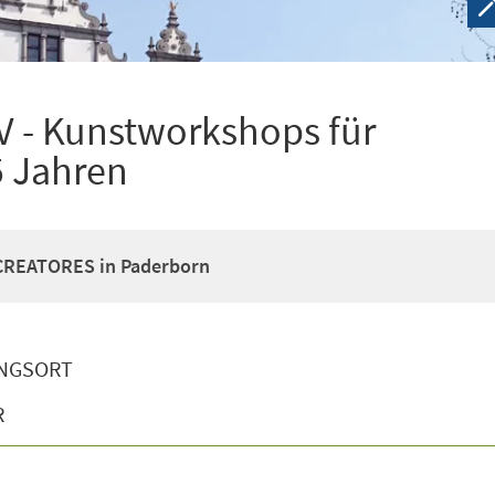
V - Kunstworkshops für
5 Jahren
 CREATORES in Paderborn
NGSORT
R