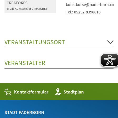
CREATORES
kunstkurse@paderborn.com
© Das Kunstatelier CREATORES
Tel.: 05252-8398810
VERANSTALTUNGSORT
VERANSTALTER
Kontaktformular
(Öffnet
Stadtplan
in
einem
neuen
Tab)
STADT PADERBORN