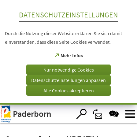
Inhalt anspringen
DATENSCHUTZEINSTELLUNGEN
Durch die Nutzung dieser Website erklären Sie sich damit
einverstanden, dass diese Seite Cookies verwendet.
(Öffnet
Mehr Infos
in
einem
Nur notwendige Cookies
neuen
Tab)
Datenschutzeinstellungen anpassen
Alle Cookies akzeptieren
Visuelle
Paderborn
Assistenzsoftware
öffnen.