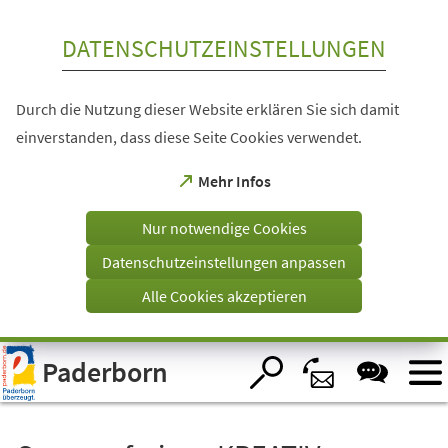
Inhalt anspringen
DATENSCHUTZEINSTELLUNGEN
Durch die Nutzung dieser Website erklären Sie sich damit
einverstanden, dass diese Seite Cookies verwendet.
(Öffnet
Mehr Infos
in
einem
Nur notwendige Cookies
neuen
Tab)
Datenschutzeinstellungen anpassen
Alle Cookies akzeptieren
Visuelle
Paderborn
Assistenzsoftware
öffnen.