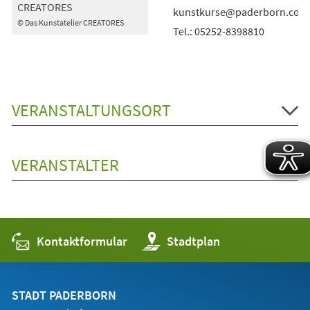
CREATORES
kunstkurse@paderborn.com
© Das Kunstatelier CREATORES
Tel.: 05252-8398810
VERANSTALTUNGSORT
VERANSTALTER
Kontaktformular
(Öffnet
Stadtplan
in
einem
neuen
Tab)
STADT PADERBORN