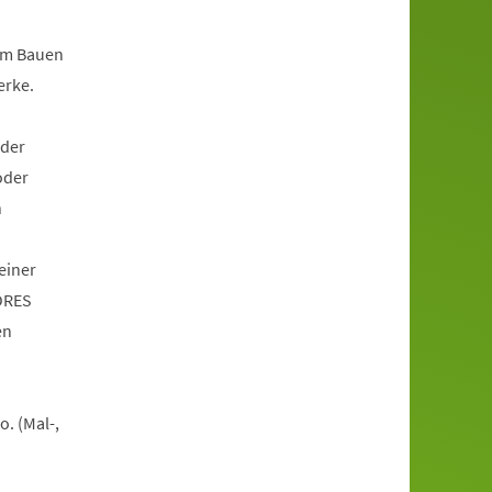
dem Bauen
erke.
oder
oder
n
einer
TORES
en
. (Mal-,