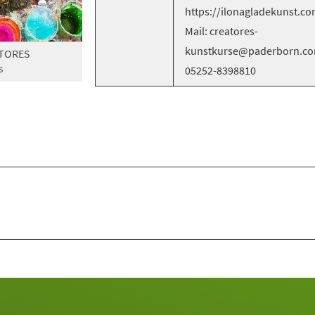
https://ilonagladekunst.co
Mail: creatores-
kunstkurse@paderborn.com
ATORES
05252-8398810
S