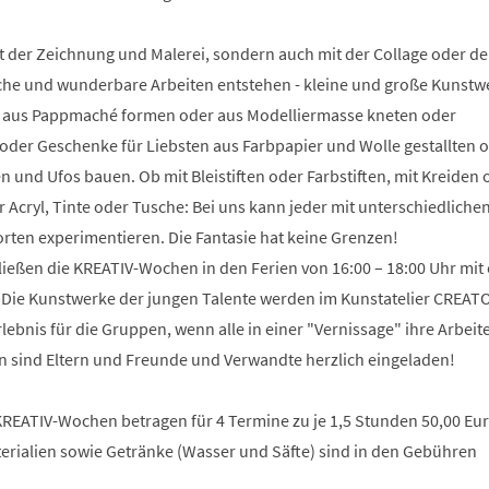
t der Zeichnung und Malerei, sondern auch mit der Collage oder 
che und wunderbare Arbeiten entstehen - kleine und große Kunstw
 aus Pappmaché formen oder aus Modelliermasse kneten oder
der Geschenke für Liebsten aus Farbpapier und Wolle gestallten 
n und Ufos bauen. Ob mit Bleistiften oder Farbstiften, mit Kreiden 
r Acryl, Tinte oder Tusche: Bei uns kann jeder mit unterschiedliche
rten experimentieren. Die Fantasie hat keine Grenzen!
ießen die KREATIV-Wochen in den Ferien von 16:00 – 18:00 Uhr mit 
. Die Kunstwerke der jungen Talente werden im Kunstatelier CREA
Erlebnis für die Gruppen, wenn alle in einer "Vernissage" ihre Arbeit
on sind Eltern und Freunde und Verwandte herzlich eingeladen!
KREATIV-Wochen betragen für 4 Termine zu je 1,5 Stunden 50,00 Euro
erialien sowie Getränke (Wasser und Säfte) sind in den Gebühren