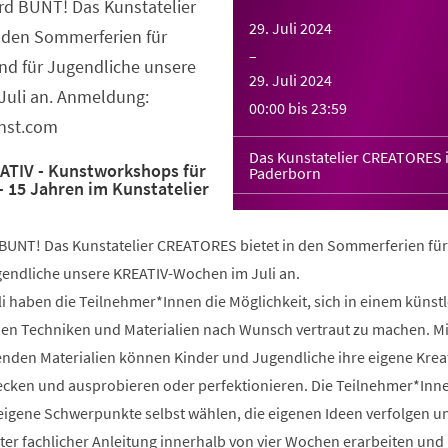
d BUNT! Das Kunstatelier
29. Juli 2024
 den Sommerferien für
–
nd für Jugendliche unsere
29. Juli 2024
uli an. Anmeldung:
00:00
bis
23:59
unst.com
Das Kunstatelier CREATORES 
ATIV - Kunstworkshops für
Paderborn
– 15 Jahren im Kunstatelier
UNT! Das Kunstatelier CREATORES bietet in den Sommerferien für
gendliche unsere KREATIV-Wochen im Juli an.
i haben die Teilnehmer*Innen die Möglichkeit, sich in einem künst
en Techniken und Materialien nach Wunsch vertraut zu machen. Mit
nden Materialien können Kinder und Jugendliche ihre eigene Kreat
decken und ausprobieren oder perfektionieren. Die Teilnehmer*Inn
eigene Schwerpunkte selbst wählen, die eigenen Ideen verfolgen 
ter fachlicher Anleitung innerhalb von vier Wochen erarbeiten und