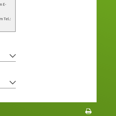
m E-
 Tel.: