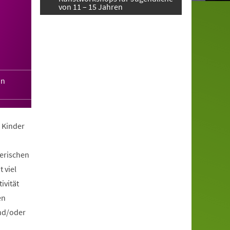
von 11 – 15 Jahren
in
 Kinder
lerischen
 viel
ivität
en
und/oder