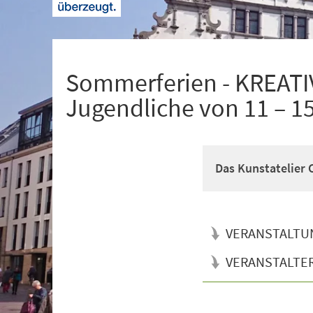
+
1
Sommerferien - KREATI
Jugendliche von 11 – 1
Das Kunstatelier
VERANSTALTU
VERANSTALTE