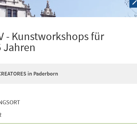
V - Kunstworkshops für
5 Jahren
 CREATORES in Paderborn
NGSORT
R