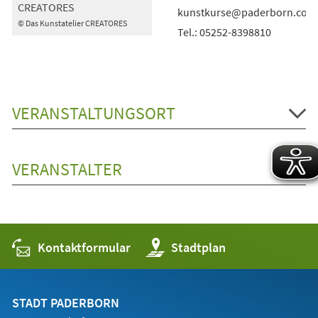
CREATORES
kunstkurse@paderborn.com
© Das Kunstatelier CREATORES
Tel.: 05252-8398810
VERANSTALTUNGSORT
VERANSTALTER
Kontaktformular
(Öffnet
Stadtplan
in
einem
neuen
Tab)
STADT PADERBORN