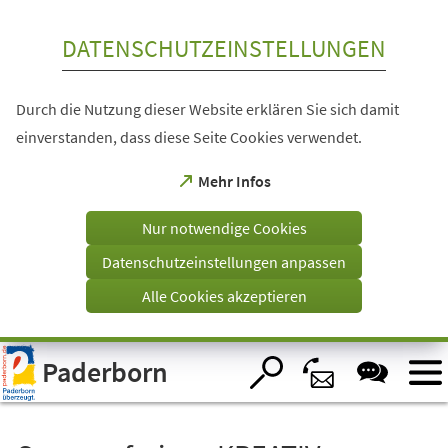
Inhalt anspringen
DATENSCHUTZEINSTELLUNGEN
Durch die Nutzung dieser Website erklären Sie sich damit
einverstanden, dass diese Seite Cookies verwendet.
(Öffnet
Mehr Infos
in
einem
Nur notwendige Cookies
neuen
Tab)
Datenschutzeinstellungen anpassen
Alle Cookies akzeptieren
Visuelle
Paderborn
Assistenzsoftware
öffnen.