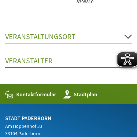
8398810
VERANSTALTUNGSORT
VERANSTALTER
Kontaktformular
(Öffnet
Stadtplan
in
einem
neuen
Tab)
STADT PADERBORN
Am Hoppenhof 33
33104 Paderborn