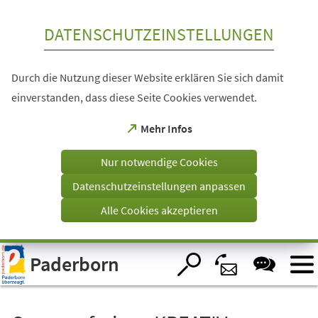
Inhalt anspringen
DATENSCHUTZEINSTELLUNGEN
Durch die Nutzung dieser Website erklären Sie sich damit
einverstanden, dass diese Seite Cookies verwendet.
(Öffnet
Mehr Infos
in
einem
Nur notwendige Cookies
neuen
Tab)
Datenschutzeinstellungen anpassen
Alle Cookies akzeptieren
Visuelle
Paderborn
Assistenzsoftware
öffnen.