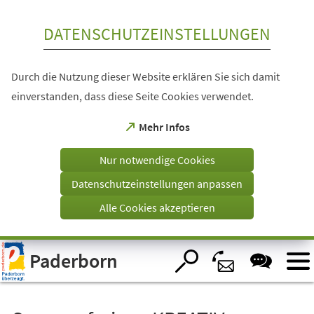
Inhalt anspringen
DATENSCHUTZEINSTELLUNGEN
Durch die Nutzung dieser Website erklären Sie sich damit
einverstanden, dass diese Seite Cookies verwendet.
(Öffnet
Mehr Infos
in
einem
Nur notwendige Cookies
neuen
Tab)
Datenschutzeinstellungen anpassen
Alle Cookies akzeptieren
Visuelle
Paderborn
Assistenzsoftware
öffnen.