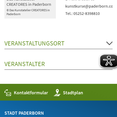
CREATORES in Paderborn
kunstkurse@paderborn.com
© Das Kunstatelier CREATORES in
Tel.: 05252-8398810
Paderborn
VERANSTALTUNGSORT
VERANSTALTER
Kontaktformular
(Öffnet
Stadtplan
in
einem
neuen
Tab)
STADT PADERBORN