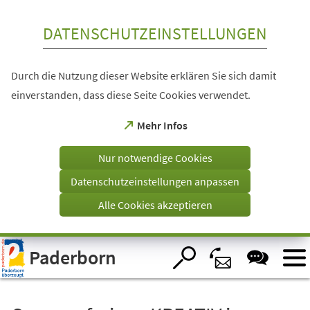
Inhalt anspringen
DATENSCHUTZEINSTELLUNGEN
Durch die Nutzung dieser Website erklären Sie sich damit
einverstanden, dass diese Seite Cookies verwendet.
(Öffnet
Mehr Infos
in
einem
Nur notwendige Cookies
neuen
Tab)
Datenschutzeinstellungen anpassen
Alle Cookies akzeptieren
Visuelle
Paderborn
Assistenzsoftware
öffnen.