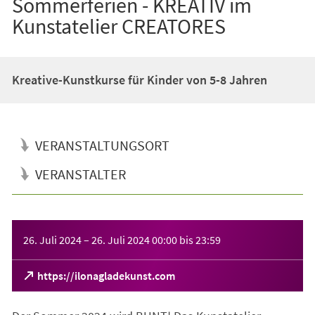
Sommerferien - KREATIV im
Kunstatelier CREATORES
Kreative-Kunstkurse für Kinder von 5-8 Jahren
VERANSTALTUNGSORT
VERANSTALTER
Veranstaltungsinformationen
26. Juli 2024
–
26. Juli 2024
00:00
bis
23:59
(Öffnet
https://ilonagladekunst.com
in
einem