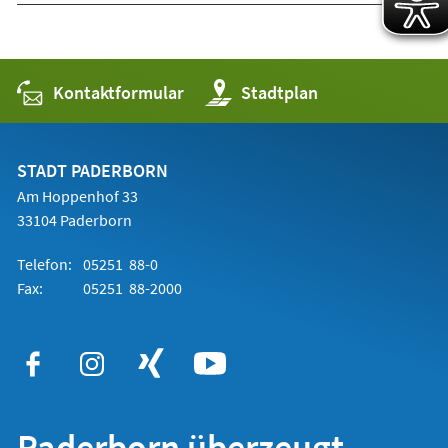
Kontaktformular
(Öffnet
Stadtplan
in
einem
neuen
Tab)
STADT PADERBORN
Am Hoppenhof 33
33104 Paderborn
Telefon:
05251 88-0
Fax:
05251 88-2000
Paderborn überzeugt.