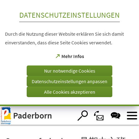
Inhalt anspringen
DATENSCHUTZEINSTELLUNGEN
Durch die Nutzung dieser Website erklären Sie sich damit
einverstanden, dass diese Seite Cookies verwendet.
(Öffnet
Mehr Infos
in
einem
Nur notwendige Cookies
neuen
Tab)
Datenschutzeinstellungen anpassen
Alle Cookies akzeptieren
Visuelle
Paderborn
Assistenzsoftware
öffnen.