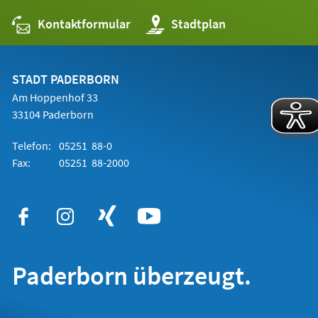
Kontaktformular
(Öffnet
Stadtplan
in
einem
neuen
Tab)
STADT PADERBORN
Am Hoppenhof 33
33104 Paderborn
Telefon:
05251 88-0
Fax:
05251 88-2000
Paderborn überzeugt.