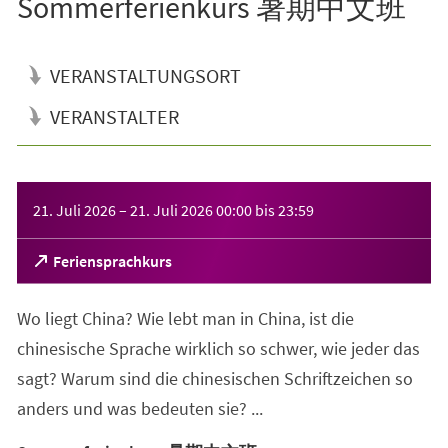
Sommerferienkurs 暑期中文班
VERANSTALTUNGSORT
VERANSTALTER
Veranstaltungsinformationen
21. Juli 2026
–
21. Juli 2026
00:00
bis
23:59
(Öffnet
Feriensprachkurs
in
einem
Wo liegt China? Wie lebt man in China, ist die
neuen
Tab)
chinesische Sprache wirklich so schwer, wie jeder das
sagt? Warum sind die chinesischen Schriftzeichen so
anders und was bedeuten sie? ...