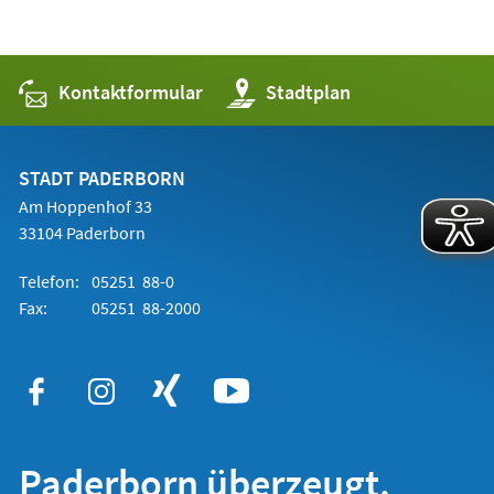
Kontaktformular
(Öffnet
Stadtplan
in
einem
neuen
Tab)
STADT PADERBORN
Am Hoppenhof 33
33104 Paderborn
Telefon:
05251 88-0
Fax:
05251 88-2000
Paderborn überzeugt.