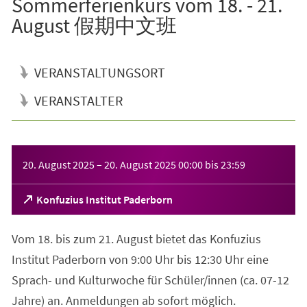
Sommerferienkurs vom 18. - 21.
August 假期中文班
VERANSTALTUNGSORT
VERANSTALTER
Veranstaltungsinformationen
20. August 2025
–
20. August 2025
00:00
bis
23:59
(Öffnet
Konfuzius Institut Paderborn
in
einem
Vom 18. bis zum 21. August bietet das Konfuzius
neuen
Tab)
Institut Paderborn von 9:00 Uhr bis 12:30 Uhr eine
Sprach- und Kulturwoche für Schüler/innen (ca. 07-12
Jahre) an. Anmeldungen ab sofort möglich.