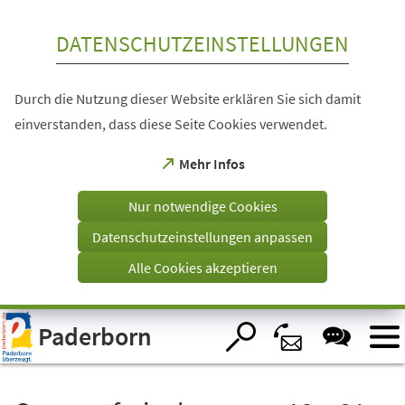
Inhalt anspringen
DATENSCHUTZEINSTELLUNGEN
Durch die Nutzung dieser Website erklären Sie sich damit
einverstanden, dass diese Seite Cookies verwendet.
(Öffnet
Mehr Infos
in
einem
Nur notwendige Cookies
neuen
Tab)
Datenschutzeinstellungen anpassen
Alle Cookies akzeptieren
Visuelle
Paderborn
Assistenzsoftware
öffnen.