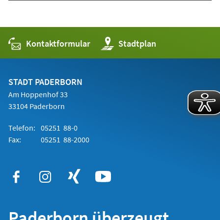
Kontaktformular
(Öffnet
Stadtplan
in
einem
neuen
Tab)
STADT PADERBORN
Am Hoppenhof 33
33104 Paderborn
Telefon:
05251 88-0
Fax:
05251 88-2000
Paderborn überzeugt.