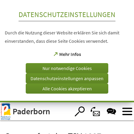
Inhalt anspringen
DATENSCHUTZEINSTELLUNGEN
Durch die Nutzung dieser Website erklären Sie sich damit
einverstanden, dass diese Seite Cookies verwendet.
(Öffnet
Mehr Infos
in
einem
Nur notwendige Cookies
neuen
Tab)
Datenschutzeinstellungen anpassen
Alle Cookies akzeptieren
Visuelle
Paderborn
Assistenzsoftware
öffnen.