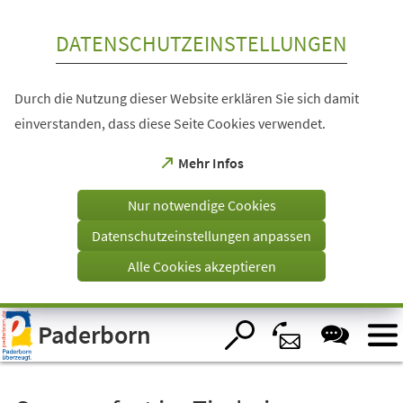
Inhalt anspringen
DATENSCHUTZEINSTELLUNGEN
Durch die Nutzung dieser Website erklären Sie sich damit
einverstanden, dass diese Seite Cookies verwendet.
(Öffnet
Mehr Infos
in
einem
Nur notwendige Cookies
neuen
Tab)
Datenschutzeinstellungen anpassen
Alle Cookies akzeptieren
Visuelle
Paderborn
Assistenzsoftware
öffnen.