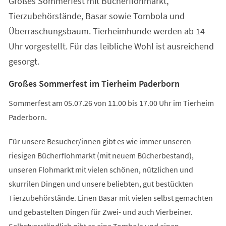
Großes Sommerfest mit Bücherflohmarkt,
neuen
Tab)
Tierzubehörstände, Basar sowie Tombola und
Überraschungsbaum. Tierheimhunde werden ab 14
Uhr vorgestellt. Für das leibliche Wohl ist ausreichend
gesorgt.
Großes Sommerfest im Tierheim Paderborn
Sommerfest am 05.07.26 von 11.00 bis 17.00 Uhr im Tierheim
Paderborn.
Für unsere Besucher/innen gibt es wie immer unseren
riesigen Bücherflohmarkt (mit neuem Bücherbestand),
unseren Flohmarkt mit vielen schönen, nützlichen und
skurrilen Dingen und unsere beliebten, gut bestückten
Tierzubehörstände. Einen Basar mit vielen selbst gemachten
und gebastelten Dingen für Zwei- und auch Vierbeiner.
Selbstverständlich gibt es eine Tombola und einen