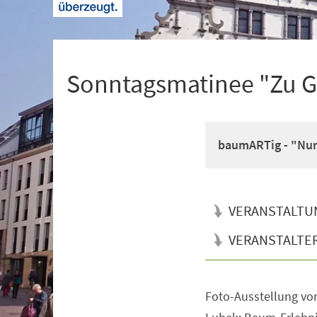
+
1
Sonntagsmatinee "Zu Ga
baumARTig - "Nur 
VERANSTALTU
VERANSTALTE
Foto-Ausstellung von
Veranstaltungsinformationen