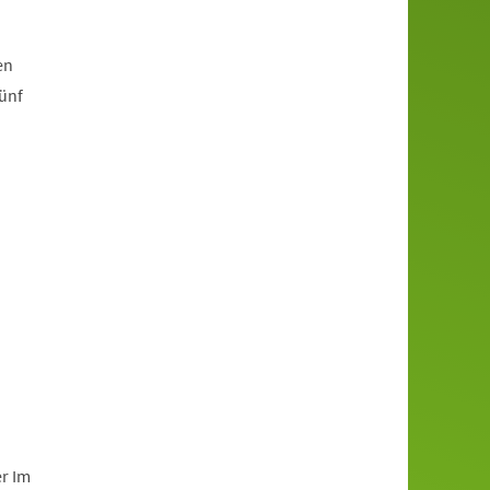
en
fünf
r Im