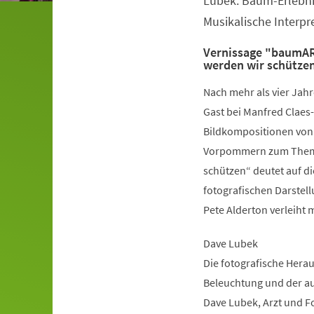
Lubek: Baum-Erlebnis
Musikalische Interpr
Vernissage "baumART
werden wir schütze
Nach mehr als vier Jah
Gast bei Manfred Claes-
Bildkompositionen von
Vorpommern zum Thema ‚
schützen“ deutet auf d
fotografischen Darstell
Pete Alderton verleiht 
Dave Lubek
Die fotografische Hera
Beleuchtung und der au
Dave Lubek, Arzt und F