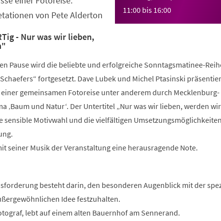
se einer Fotoreise.
11:00
bis
16:00
etationen von Pete Alderton
ig - Nur was wir lieben,
n"
ren Pause wird die beliebte und erfolgreiche Sonntagsmatinee-Reih
Schaefers“ fortgesetzt. Dave Lubek und Michel Ptasinski präsentie
 einer gemeinsamen Fotoreise unter anderem durch Mecklenburg-
Baum und Natur‘. Der Untertitel „Nur was wir lieben, werden wir
ie sensible Motivwahl und die vielfältigen Umsetzungsmöglichkeite
ung.
mit seiner Musik der Veranstaltung eine herausragende Note.
usforderung besteht darin, den besonderen Augenblick mit der spez
ßergewöhnlichen Idee festzuhalten.
otograf, lebt auf einem alten Bauernhof am Sennerand.