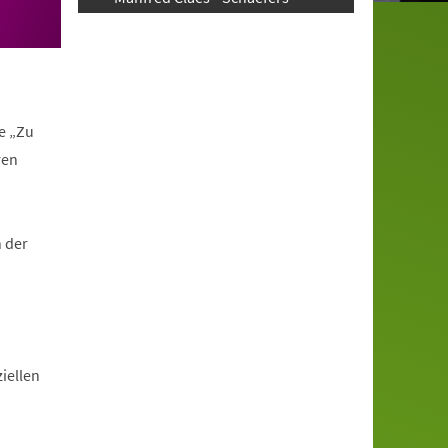
e „Zu
ren
n der
iellen