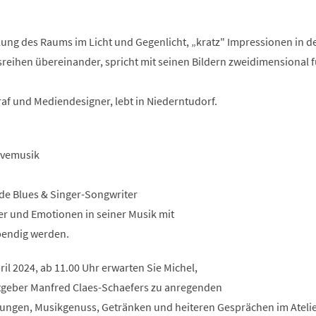
Teilung des Raums im Licht und Gegenlicht, „kratz" Impressionen in d
sreihen übereinander, spricht mit seinen Bildern zweidimensional 
raf und Mediendesigner, lebt in Niederntudorf.
Livemusik
de Blues & Singer-Songwriter
der und Emotionen in seiner Musik mit
ebendig werden.
il 2024, ab 11.00 Uhr erwarten Sie Michel,
tgeber Manfred Claes-Schaefers zu anregenden
ungen, Musikgenuss, Getränken und heiteren Gesprächen im Atelie