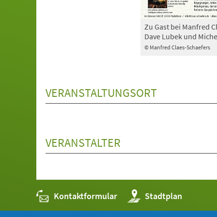
Zu Gast bei Manfred C
Dave Lubek und Michel
© Manfred Claes-Schaefers
VERANSTALTUNGSORT
VERANSTALTER
Kontaktformular
(Öffnet
Stadtplan
in
einem