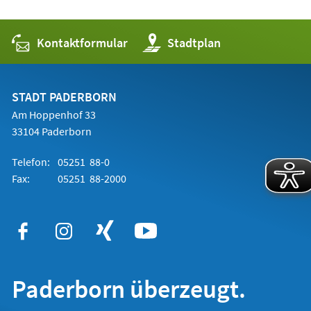
Kontaktformular
(Öffnet
Stadtplan
in
einem
neuen
Tab)
STADT PADERBORN
Am Hoppenhof 33
33104 Paderborn
Telefon:
05251 88-0
Fax:
05251 88-2000
Paderborn überzeugt.