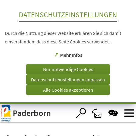
Inhalt anspringen
DATENSCHUTZEINSTELLUNGEN
Durch die Nutzung dieser Website erklären Sie sich damit
einverstanden, dass diese Seite Cookies verwendet.
(Öffnet
Mehr Infos
in
einem
Nur notwendige Cookies
neuen
Tab)
Datenschutzeinstellungen anpassen
Alle Cookies akzeptieren
Visuelle
Paderborn
Assistenzsoftware
öffnen.