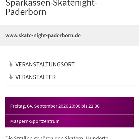
Sparkassen-Skatenight-
Paderborn
www.skate-night-paderborn.de
VERANSTALTUNGSORT
VERANSTALTER
Veranstaltungsinformationen
Freitag, 04. September 2026
20:00
bis
22:30
Maspern-Sportzentrum
Die Straßen gehören den Skatern! Hunderte