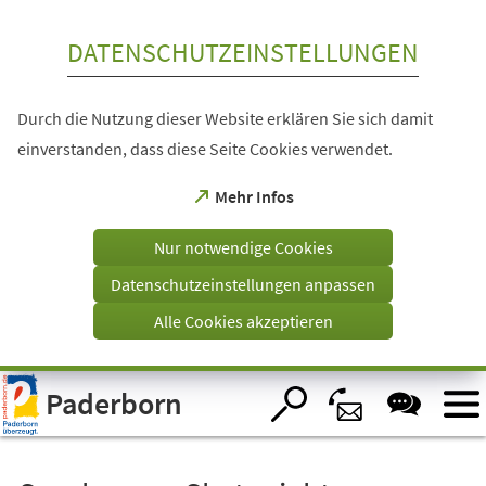
Inhalt anspringen
DATENSCHUTZEINSTELLUNGEN
Durch die Nutzung dieser Website erklären Sie sich damit
einverstanden, dass diese Seite Cookies verwendet.
(Öffnet
Mehr Infos
in
einem
Nur notwendige Cookies
neuen
Tab)
Datenschutzeinstellungen anpassen
Alle Cookies akzeptieren
Visuelle
Paderborn
Assistenzsoftware
öffnen.