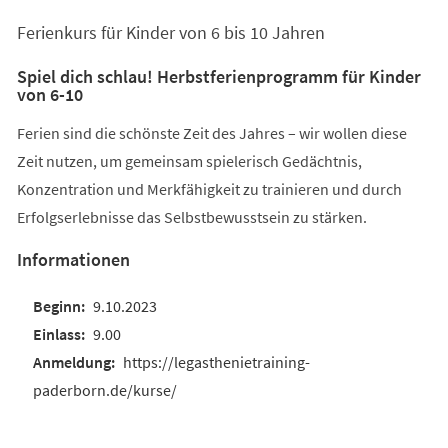
einem
Ferienkurs für Kinder von 6 bis 10 Jahren
neuen
Tab)
Spiel dich schlau! Herbstferienprogramm für Kinder
von 6-10
Ferien sind die schönste Zeit des Jahres – wir wollen diese
Zeit nutzen, um gemeinsam spielerisch Gedächtnis,
Konzentration und Merkfähigkeit zu trainieren und durch
Erfolgserlebnisse das Selbstbewusstsein zu stärken.
Informationen
9.10.2023
9.00
https://legasthenietraining-
paderborn.de/kurse/