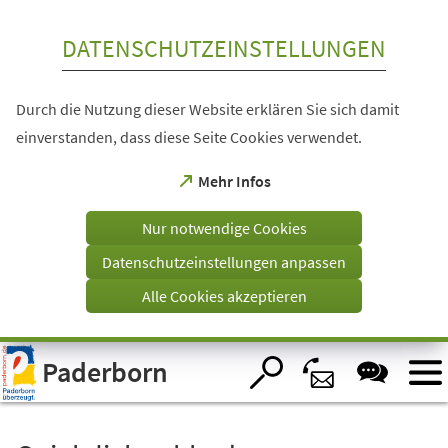
Inhalt anspringen
DATENSCHUTZEINSTELLUNGEN
Durch die Nutzung dieser Website erklären Sie sich damit
einverstanden, dass diese Seite Cookies verwendet.
(Öffnet
Mehr Infos
in
einem
Nur notwendige Cookies
neuen
Tab)
Datenschutzeinstellungen anpassen
Alle Cookies akzeptieren
Visuelle
Paderborn
Assistenzsoftware
öffnen.