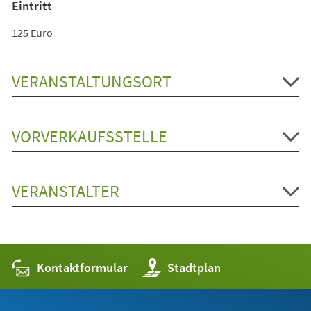
Eintritt
125 Euro
VERANSTALTUNGSORT
VORVERKAUFSSTELLE
VERANSTALTER
Kontaktformular
(Öffnet
Stadtplan
in
einem
neuen