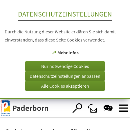
Inhalt anspringen
DATENSCHUTZEINSTELLUNGEN
Durch die Nutzung dieser Website erklären Sie sich damit
einverstanden, dass diese Seite Cookies verwendet.
(Öffnet
Mehr Infos
in
einem
Nur notwendige Cookies
neuen
Tab)
Datenschutzeinstellungen anpassen
Alle Cookies akzeptieren
Visuelle
Paderborn
Assistenzsoftware
öffnen.