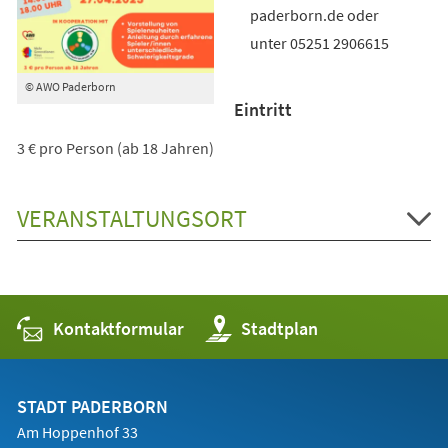
paderborn.de oder
unter 05251 2906615
© AWO Paderborn
Eintritt
3 € pro Person (ab 18 Jahren)
VERANSTALTUNGSORT
Kontaktformular
(Öffnet
Stadtplan
in
einem
neuen
Tab)
STADT PADERBORN
Am Hoppenhof 33