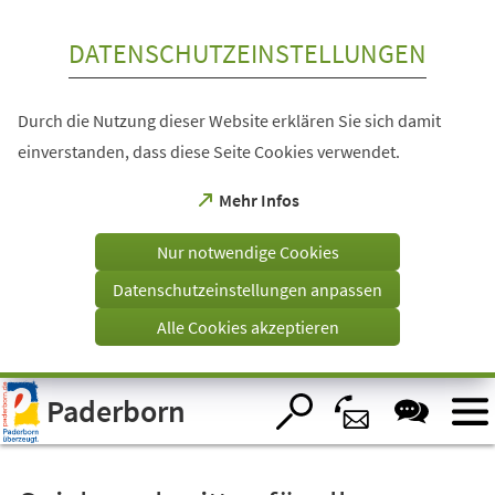
Inhalt anspringen
DATENSCHUTZEINSTELLUNGEN
Durch die Nutzung dieser Website erklären Sie sich damit
einverstanden, dass diese Seite Cookies verwendet.
(Öffnet
Mehr Infos
in
einem
Nur notwendige Cookies
neuen
Tab)
Datenschutzeinstellungen anpassen
Alle Cookies akzeptieren
Visuelle
Paderborn
Assistenzsoftware
öffnen.