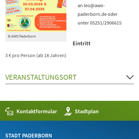
an leo@awo-
paderborn.de oder
unter 05251/2906615
© AWO Paderborn
Eintritt
3 € pro Person (ab 18 Jahren)
VERANSTALTUNGSORT
Kontaktformular
(Öffnet
Stadtplan
in
einem
neuen
Tab)
STADT PADERBORN