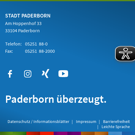
einem
neuen
Tab)
STADT PADERBORN
Am Hoppenhof 33
33104 Paderborn
Telefon:
05251 88-0
Fax:
05251 88-2000
Paderborn überzeugt.
Datenschutz / Informationsblätter
Impressum
Barrierefreiheit
Leichte Sprache