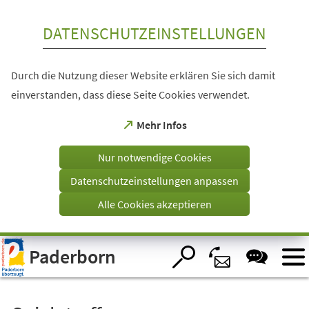
Inhalt anspringen
DATENSCHUTZEINSTELLUNGEN
Durch die Nutzung dieser Website erklären Sie sich damit
einverstanden, dass diese Seite Cookies verwendet.
(Öffnet
Mehr Infos
in
einem
Nur notwendige Cookies
neuen
Tab)
Datenschutzeinstellungen anpassen
Alle Cookies akzeptieren
Visuelle
Paderborn
Assistenzsoftware
öffnen.