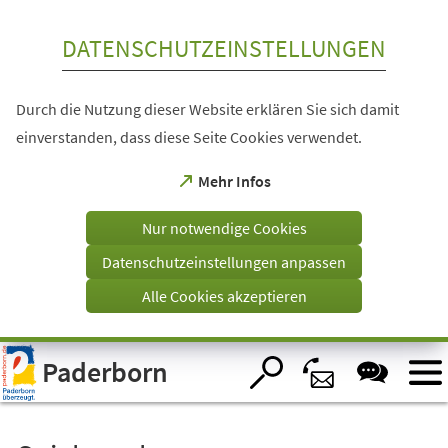
Inhalt anspringen
DATENSCHUTZEINSTELLUNGEN
Durch die Nutzung dieser Website erklären Sie sich damit
einverstanden, dass diese Seite Cookies verwendet.
(Öffnet
Mehr Infos
in
einem
Nur notwendige Cookies
neuen
Tab)
Datenschutzeinstellungen anpassen
Alle Cookies akzeptieren
Visuelle
Paderborn
Assistenzsoftware
öffnen.