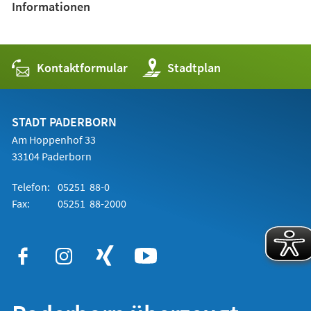
Informationen
Kontaktformular
(Öffnet
Stadtplan
in
einem
neuen
Tab)
STADT PADERBORN
Am Hoppenhof 33
33104 Paderborn
Telefon:
05251 88-0
Fax:
05251 88-2000