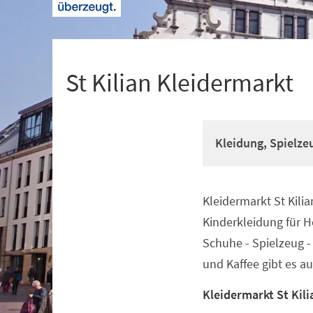
+
1
St Kilian Kleidermarkt
Kleidung, Spielze
Kleidermarkt St Kilia
Veranstaltungsinformationen
Kinderkleidung für He
Schuhe - Spielzeug - 
und Kaffee gibt es a
Kleidermarkt St Kil