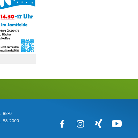
 88-0
 88-2000