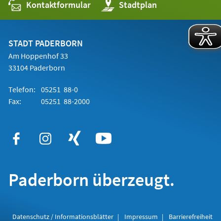
Kontaktformular
(Öffnet
Stadtplan
in
einem
neuen
Tab)
STADT PADERBORN
Am Hoppenhof 33
33104 Paderborn
Telefon:
05251 88-0
Fax:
05251 88-2000
Paderborn überzeugt.
Datenschutz / Informationsblätter
Impressum
Barrierefreiheit