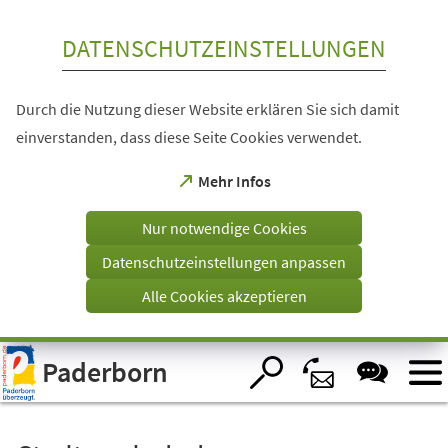
Inhalt anspringen
DATENSCHUTZEINSTELLUNGEN
Durch die Nutzung dieser Website erklären Sie sich damit
einverstanden, dass diese Seite Cookies verwendet.
(Öffnet
Mehr Infos
in
einem
Nur notwendige Cookies
neuen
Tab)
Datenschutzeinstellungen anpassen
Alle Cookies akzeptieren
Visuelle
Paderborn
Assistenzsoftware
öffnen.