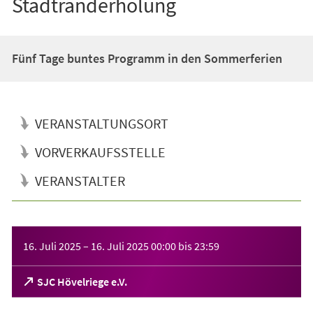
Stadtranderholung
Fünf Tage buntes Programm in den Sommerferien
VERANSTALTUNGSORT
VORVERKAUFSSTELLE
VERANSTALTER
Veranstaltungsinformationen
16. Juli 2025
–
16. Juli 2025
00:00
bis
23:59
(Öffnet
SJC Hövelriege e.V.
in
einem