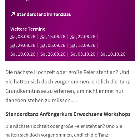
(Öffnet
Standardtanz im TanzBau
in
einem
Weitere Termine
neuen
Sa
,
08
.
08
.
26
Sa
,
15
.
08
.
26
Sa
,
22
.
08
.
26
Tab)
Sa
,
29
.
08
.
26
Sa
,
05
.
09
.
26
Sa
,
12
.
09
.
26
Sa
,
19
.
09
.
26
Sa
,
26
.
09
.
26
Sa
,
03
.
10
.
26
Sa
,
10
.
10
.
26
Die nächste Hochzeit oder große Feier steht an? Und
Sie hatten sich doch vorgenommen, endlich die Tanz-
Grundkenntnisse zu erlernen, um nicht immer nur
daneben stehen zu müssen.....
Standardtanz Anfängerkurs Erwachsene Workshops
Die nächste Hochzeit oder große Feier steht an? Und Sie
hatten sich doch vorgenommen, endlich die Tanz-