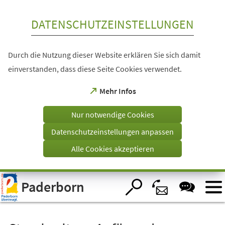
Inhalt anspringen
DATENSCHUTZEINSTELLUNGEN
Durch die Nutzung dieser Website erklären Sie sich damit
einverstanden, dass diese Seite Cookies verwendet.
(Öffnet
Mehr Infos
in
einem
Nur notwendige Cookies
neuen
Tab)
Datenschutzeinstellungen anpassen
Alle Cookies akzeptieren
Visuelle
Paderborn
Assistenzsoftware
öffnen.