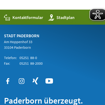
Kontaktformular
(Öffnet
Stadtplan
in
einem
neuen
Tab)
STADT PADERBORN
Am Hoppenhof 33
33104 Paderborn
Telefon:
05251 88-0
Fax:
05251 88-2000
Paderborn überzeugt.