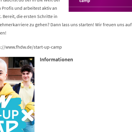
(Öffnet
camp
in
n Profis und arbeitest aktiv an
einem
Bereit, die ersten Schritte in
neuen
Tab)
ehmerkarriere zu gehen? Dann lass uns starten! Wir freuen uns auf
een!
s://www.fhdw.de/start-up-camp
Informationen