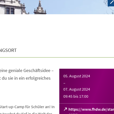
NGSORT
i­ne ge­nia­le Ge­schäfts­idee –
05. August 2024
du sie in ein er­folg­rei­ches
–
07. August 2024
09:45
bis
17:00
Start-up-Camp für Schüler an! In
https://www.fhdw.de/star
 tauchst du tief in die Welt der