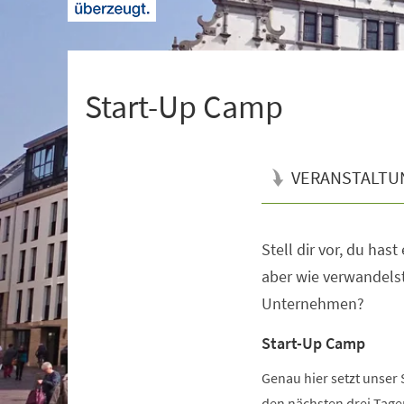
+
1
Start-Up Camp
VERANSTALTU
Stell dir vor, du hast e
Veranstaltungsinformationen
aber wie ver­wan­delst 
Un­ter­neh­men?
Start-Up Camp
Genau hier setzt unser 
den nächsten drei Tagen