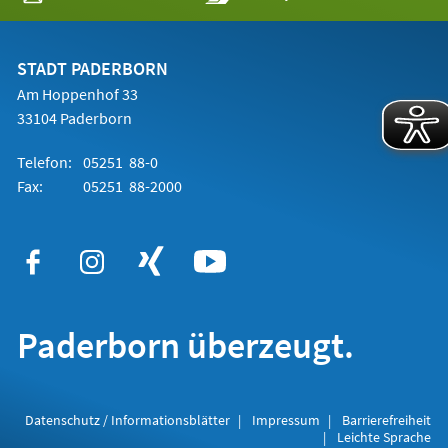
in
einem
neuen
Tab)
STADT PADERBORN
Am Hoppenhof 33
33104 Paderborn
Telefon:
05251 88-0
Fax:
05251 88-2000
Paderborn überzeugt.
Datenschutz / Informationsblätter
Impressum
Barrierefreiheit
Leichte Sprache