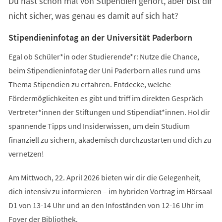
Du hast schon mal von Stipendien gehört, aber bist dir
neuen
Tab)
nicht sicher, was genau es damit auf sich hat?
Stipendieninfotag an der Universität Paderborn
Egal ob Schüler*in oder Studierende*r: Nutze die Chance,
beim Stipendieninfotag der Uni Paderborn alles rund ums
Thema Stipendien zu erfahren. Entdecke, welche
Fördermöglichkeiten es gibt und triff im direkten Gespräch
Vertreter*innen der Stiftungen und Stipendiat*innen. Hol dir
spannende Tipps und Insiderwissen, um dein Studium
finanziell zu sichern, akademisch durchzustarten und dich zu
vernetzen!
Am Mittwoch, 22. April 2026 bieten wir dir die Gelegenheit,
dich intensiv zu informieren – im hybriden Vortrag im Hörsaal
D1 von 13-14 Uhr und an den Infoständen von 12-16 Uhr im
Foyer der Bibliothek.