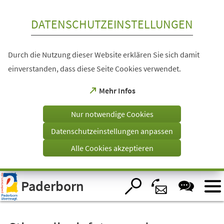
Inhalt anspringen
DATENSCHUTZEINSTELLUNGEN
Durch die Nutzung dieser Website erklären Sie sich damit
einverstanden, dass diese Seite Cookies verwendet.
(Öffnet
Mehr Infos
in
einem
Nur notwendige Cookies
neuen
Tab)
Datenschutzeinstellungen anpassen
Alle Cookies akzeptieren
Visuelle
Paderborn
Assistenzsoftware
öffnen.