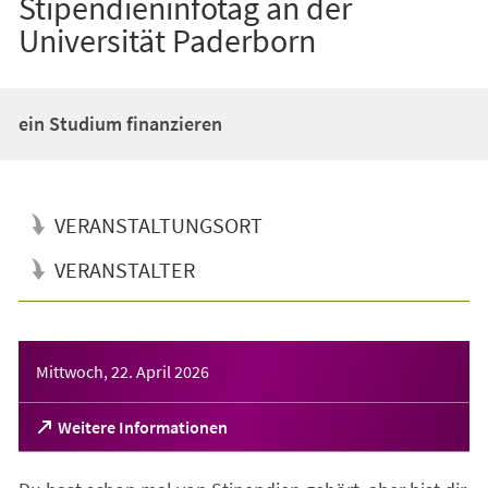
Stipendieninfotag an der
Universität Paderborn
ein Studium finanzieren
VERANSTALTUNGSORT
VERANSTALTER
Veranstaltungsinformationen
Mittwoch, 22. April 2026
(Öffnet
Weitere Informationen
in
einem