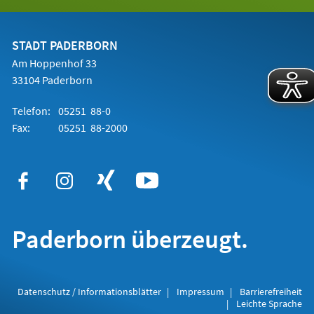
in
einem
neuen
Tab)
STADT PADERBORN
Am Hoppenhof 33
33104 Paderborn
Telefon:
05251 88-0
Fax:
05251 88-2000
Paderborn überzeugt.
Datenschutz / Informationsblätter
Impressum
Barrierefreiheit
Leichte Sprache