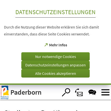
Inhalt anspringen
DATENSCHUTZEINSTELLUNGEN
Durch die Nutzung dieser Website erklären Sie sich damit
einverstanden, dass diese Seite Cookies verwendet.
(Öffnet
Mehr Infos
in
einem
Nur notwendige Cookies
neuen
Tab)
Datenschutzeinstellungen anpassen
Alle Cookies akzeptieren
Visuelle
Paderborn
Assistenzsoftware
öffnen.