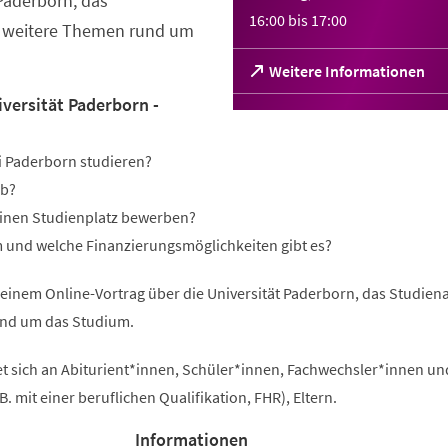
 Paderborn, das
16:00
bis
17:00
 weitere Themen rund um
(Öffnet
Weitere Informationen
in
iversität Paderborn -
einem
neuen
Tab)
i Paderborn studieren?
ab?
einen Studienplatz bewerben?
 und welche Finanzierungsmöglichkeiten gibt es?
n einem Online-Vortrag über die Universität Paderborn, das Studie
nd um das Studium.
et sich an Abiturient*innen, Schüler*innen, Fachwechsler*innen un
B. mit einer beruflichen Qualifikation, FHR), Eltern.
Informationen