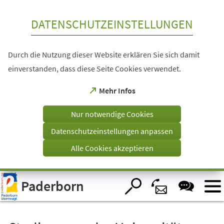
Inhalt anspringen
DATENSCHUTZEINSTELLUNGEN
Durch die Nutzung dieser Website erklären Sie sich damit
einverstanden, dass diese Seite Cookies verwendet.
(Öffnet
Mehr Infos
in
einem
Nur notwendige Cookies
neuen
Tab)
Datenschutzeinstellungen anpassen
Alle Cookies akzeptieren
Visuelle
Paderborn
Assistenzsoftware
öffnen.