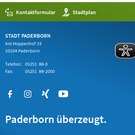
Kontaktformular
(Öffnet
Stadtplan
in
einem
neuen
Tab)
STADT PADERBORN
Am Hoppenhof 33
33104 Paderborn
Telefon:
05251 88-0
Fax:
05251 88-2000
Paderborn überzeugt.