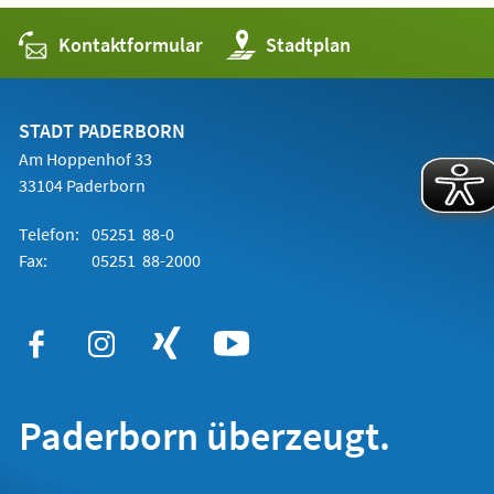
Kontaktformular
(Öffnet
Stadtplan
in
einem
neuen
Tab)
STADT PADERBORN
Am Hoppenhof 33
33104 Paderborn
Telefon:
05251 88-0
Fax:
05251 88-2000
Paderborn überzeugt.