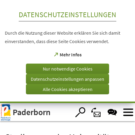
Inhalt anspringen
DATENSCHUTZEINSTELLUNGEN
Durch die Nutzung dieser Website erklären Sie sich damit
einverstanden, dass diese Seite Cookies verwendet.
(Öffnet
Mehr Infos
in
einem
Nur notwendige Cookies
neuen
Tab)
Datenschutzeinstellungen anpassen
Alle Cookies akzeptieren
Visuelle
Paderborn
Assistenzsoftware
öffnen.