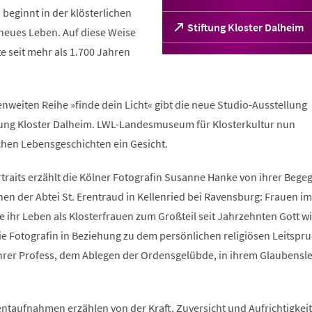
 beginnt in der klösterlichen
(Öffnet
Stiftung Kloster Dalheim
neues Leben. Auf diese Weise
in
e seit mehr als 1.700 Jahren
einem
neuen
Tab)
weiten Reihe »finde dein Licht« gibt die neue Studio-Ausstellung
tung Kloster Dalheim. LWL-Landesmuseum für Klosterkultur nun
chen Lebensgeschichten ein Gesicht.
traits erzählt die Kölner Fotografin Susanne Hanke von ihrer Beg
en der Abtei St. Erentraud in Kellenried bei Ravensburg: Frauen im
ie ihr Leben als Klosterfrauen zum Großteil seit Jahrzehnten Gott 
die Fotografin in Beziehung zu dem persönlichen religiösen Leitspru
ihrer Profess, dem Ablegen der Ordensgelübde, in ihrem Glaubensl
aufnahmen erzählen von der Kraft, Zuversicht und Aufrichtigkeit