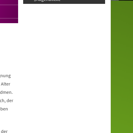
egnung
 Alter
widmen.
ch, der
eben
 der