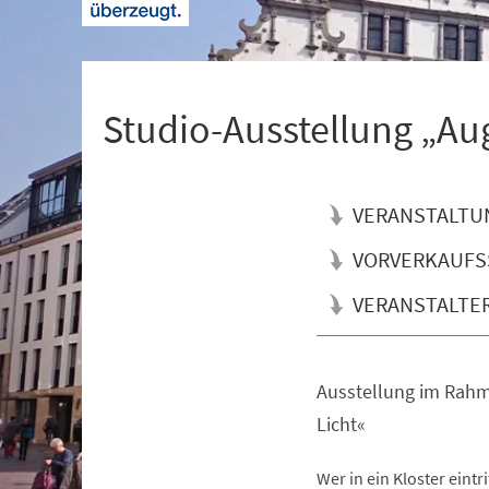
+
1
Studio-Ausstellung „Au
VERANSTALTU
VORVERKAUFS
VERANSTALTE
Ausstellung im Rahm
Veranstaltungsinformationen
Licht«
Wer in ein Kloster eintri