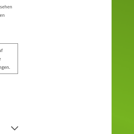
usehen
ten
uf
e
ngen.