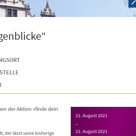
genblicke“
NGSORT
STELLE
R
en der Aktion »finde dein
21. August 2021
–
21. August 2021
tt, der lässt seine bisherige