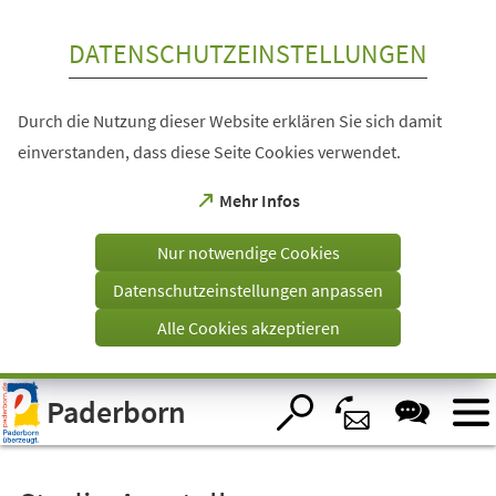
Inhalt anspringen
DATENSCHUTZEINSTELLUNGEN
Durch die Nutzung dieser Website erklären Sie sich damit
einverstanden, dass diese Seite Cookies verwendet.
(Öffnet
Mehr Infos
in
einem
Nur notwendige Cookies
neuen
Tab)
Datenschutzeinstellungen anpassen
Alle Cookies akzeptieren
Visuelle
Paderborn
Assistenzsoftware
öffnen.