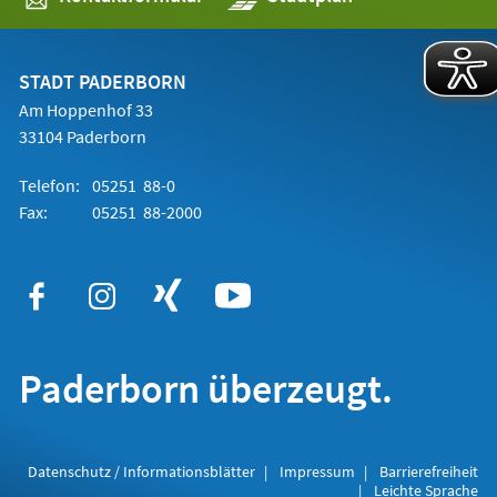
in
einem
neuen
Tab)
STADT PADERBORN
Am Hoppenhof 33
33104 Paderborn
Telefon:
05251 88-0
Fax:
05251 88-2000
Paderborn überzeugt.
Datenschutz / Informationsblätter
Impressum
Barrierefreiheit
Leichte Sprache