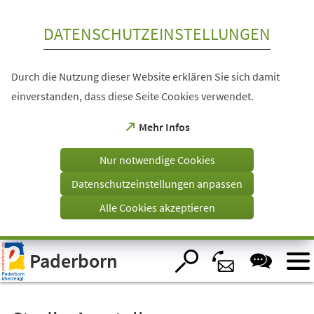
Inhalt anspringen
DATENSCHUTZEINSTELLUNGEN
Durch die Nutzung dieser Website erklären Sie sich damit
einverstanden, dass diese Seite Cookies verwendet.
(Öffnet
Mehr Infos
in
einem
Nur notwendige Cookies
neuen
Tab)
Datenschutzeinstellungen anpassen
Alle Cookies akzeptieren
Visuelle
Paderborn
Assistenzsoftware
öffnen.