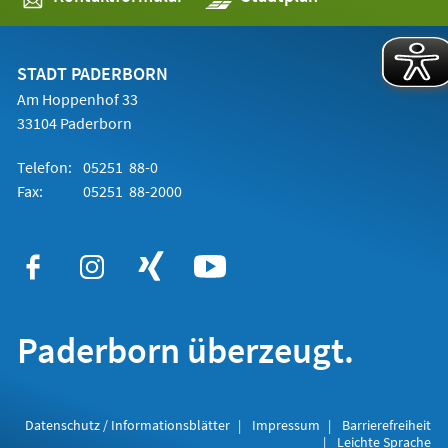
in
einem
neuen
Tab)
STADT PADERBORN
Am Hoppenhof 33
33104 Paderborn
Telefon:
05251 88-0
Fax:
05251 88-2000
Paderborn überzeugt.
Datenschutz / Informationsblätter
Impressum
Barrierefreiheit
Leichte Sprache