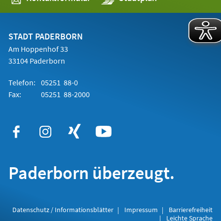
in
einem
neuen
Tab)
STADT PADERBORN
Am Hoppenhof 33
33104 Paderborn
Telefon:
05251 88-0
Fax:
05251 88-2000
Paderborn überzeugt.
Datenschutz / Informationsblätter
Impressum
Barrierefreiheit
Leichte Sprache