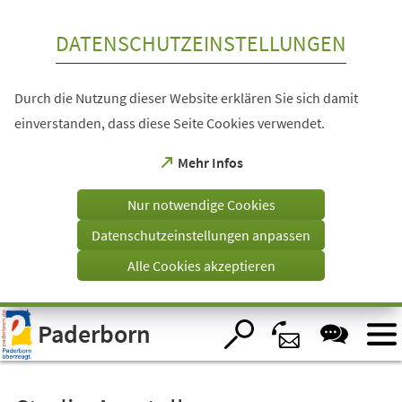
Inhalt anspringen
DATENSCHUTZEINSTELLUNGEN
Durch die Nutzung dieser Website erklären Sie sich damit
einverstanden, dass diese Seite Cookies verwendet.
(Öffnet
Mehr Infos
in
einem
Nur notwendige Cookies
neuen
Tab)
Datenschutzeinstellungen anpassen
Alle Cookies akzeptieren
Visuelle
Paderborn
Assistenzsoftware
öffnen.