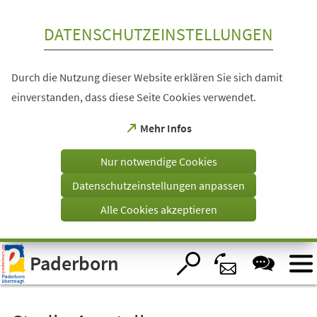
Inhalt anspringen
DATENSCHUTZEINSTELLUNGEN
Durch die Nutzung dieser Website erklären Sie sich damit
einverstanden, dass diese Seite Cookies verwendet.
(Öffnet
Mehr Infos
in
einem
Nur notwendige Cookies
neuen
Tab)
Datenschutzeinstellungen anpassen
Alle Cookies akzeptieren
Visuelle
Paderborn
Assistenzsoftware
öffnen.