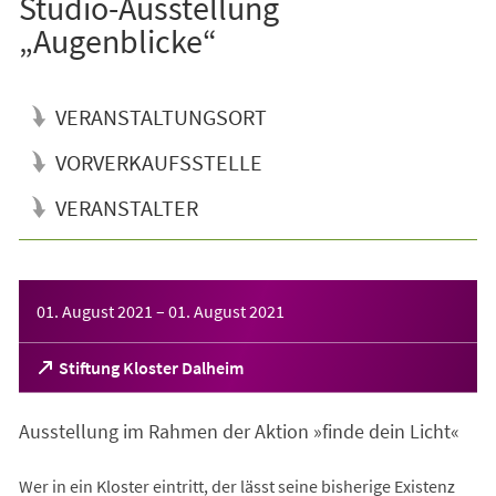
Studio-Ausstellung
„Augenblicke“
VERANSTALTUNGSORT
VORVERKAUFSSTELLE
VERANSTALTER
Veranstaltungsinformationen
01. August 2021
–
01. August 2021
(Öffnet
Stiftung Kloster Dalheim
in
einem
Ausstellung im Rahmen der Aktion »finde dein Licht«
neuen
Tab)
Wer in ein Kloster eintritt, der lässt seine bisherige Existenz