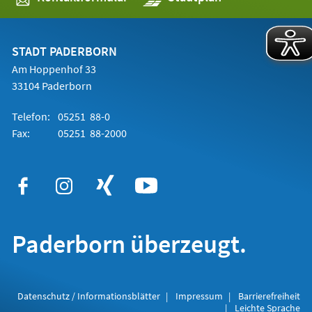
in
einem
neuen
Tab)
STADT PADERBORN
Am Hoppenhof 33
33104 Paderborn
Telefon:
05251 88-0
Fax:
05251 88-2000
Paderborn überzeugt.
Datenschutz / Informationsblätter
Impressum
Barrierefreiheit
Leichte Sprache