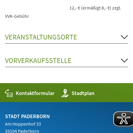
12,- € (ermäßigt 8,- €) zzgl.
VVK-Gebühr
VERANSTALTUNGSORTE
VORVERKAUFSSTELLE
Kontaktformular
(Öffnet
Stadtplan
in
einem
neuen
Tab)
STADT PADERBORN
Am Hoppenhof 33
33104 Paderborn