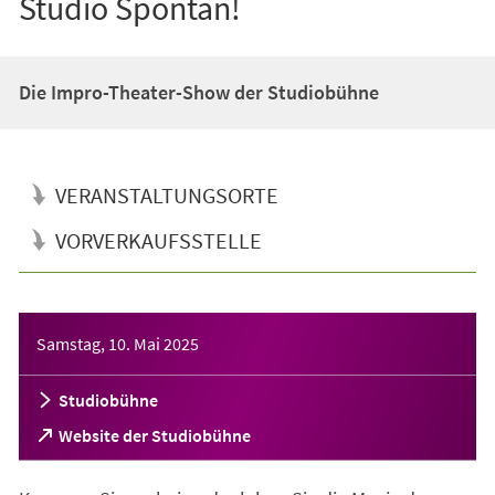
Studio Spontan!
Die Impro-Theater-Show der Studiobühne
VERANSTALTUNGSORTE
VORVERKAUFSSTELLE
Veranstaltungsinformationen
Samstag, 10. Mai 2025
Studiobühne
(Öffnet
Website der Studiobühne
in
einem