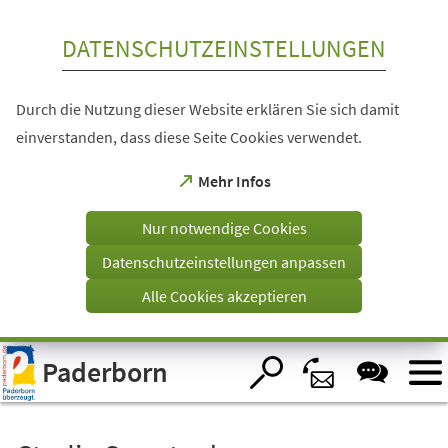
Inhalt anspringen
DATENSCHUTZEINSTELLUNGEN
Durch die Nutzung dieser Website erklären Sie sich damit
einverstanden, dass diese Seite Cookies verwendet.
(Öffnet
Mehr Infos
in
einem
Nur notwendige Cookies
neuen
Tab)
Datenschutzeinstellungen anpassen
Alle Cookies akzeptieren
Visuelle
Paderborn
Assistenzsoftware
öffnen.