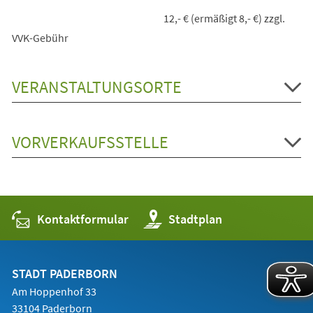
12,- € (ermäßigt 8,- €) zzgl.
VVK-Gebühr
VERANSTALTUNGSORTE
VORVERKAUFSSTELLE
Kontaktformular
(Öffnet
Stadtplan
in
einem
neuen
Tab)
STADT PADERBORN
Am Hoppenhof 33
33104 Paderborn