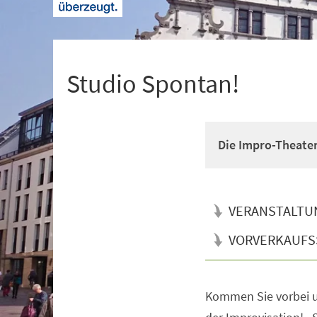
+
1
Studio Spontan!
Die Impro-Theate
VERANSTALTU
VORVERKAUFS
Kommen Sie vorbei u
Veranstaltungsinformationen