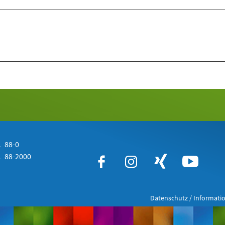
 88-0
 88-2000
Datenschutz / Informatio