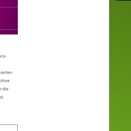
pro-
ierten
 ohne
e die
t.