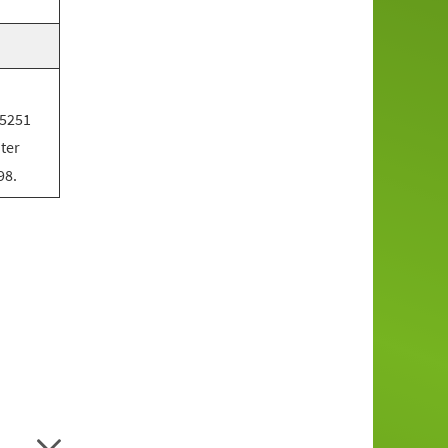
05251
ter
98.