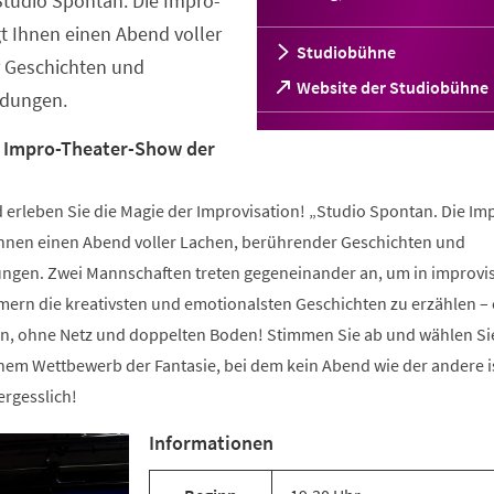
Studio Spontan. Die Impro-
t Ihnen einen Abend voller
Studiobühne
 Geschichten und
(Öffnet
Website der Studiobühne
dungen.
in
einem
e Impro-Theater-Show der
neuen
Tab)
erleben Sie die Magie der Improvisation! „Studio Spontan. Die Im
hnen einen Abend voller Lachen, berührender Geschichten und
gen. Zwei Mannschaften treten gegeneinander an, um in improvis
rn die kreativsten und emotionalsten Geschichten zu erzählen –
n, ohne Netz und doppelten Boden! Stimmen Sie ab und wählen Si
nem Wettbewerb der Fantasie, bei dem kein Abend wie der andere is
rgesslich!
Informationen