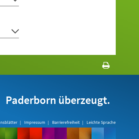
Paderborn überzeugt.
nsblätter
Impressum
Barrierefreiheit
Leichte Sprache