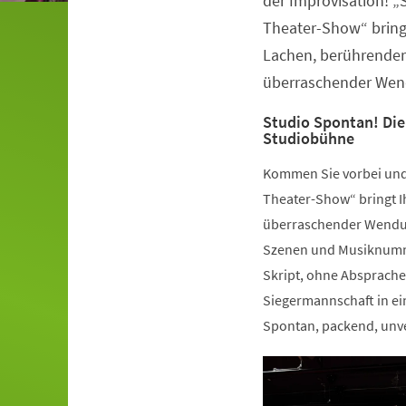
der Improvisation! „
Theater-Show“ bring
Lachen, berührender
überraschender Wen
Studio Spontan! Di
Studiobühne
Kommen Sie vorbei und 
Theater-Show“ bringt I
überraschender Wendun
Szenen und Musiknumme
Skript, ohne Absprache
Siegermannschaft in ei
Spontan, packend, unve