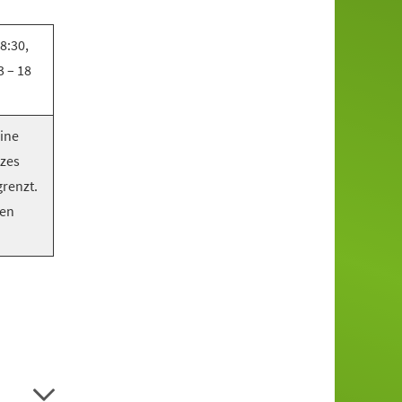
8:30,
3 – 18
eine
tzes
grenzt.
ten