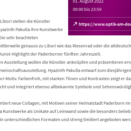
01. August 2022
00:00
bis
23:59
Libori stellen die Künstler
(Öffnet
https://www.optik-am-do
azinth Pakulla ihre Kunstwerke
in
einem
Die sehr beachteten
neuen
ttlerweile genauso zu Libori wie das Riesenrad oder die altdeutsc
Tab)
Kunst-Highlight der Paderborner fünften Jahreszeit.
en Ausstellung wollen die Künstler anknüpfen und präsentieren ern
meinschaftsausstellung. Hyazinth Pakulla entwarf zum diesjährige
ori-Motiv. Farbenfroh, mit starken Tönen und Kontrasten zeigt er da
cht und integriert ebenso allbekannte Symbole und Sehenswürdig
tiert neue Collagen, mit Motiven seiner Heimatstadt Paderborn im
dia Kunstwerke als Unikate auf Leinwand sowie die besonders belieb
 in unterschiedlichen Formaten und streng limitiert angeboten wer