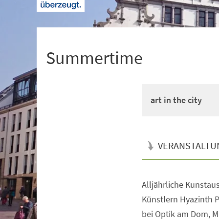
+
1
Summertime
art in the city
VERANSTALTU
Alljährliche Kunstaus
Veranstaltungsinformationen
Künstlern Hyazinth 
bei Optik am Dom, M