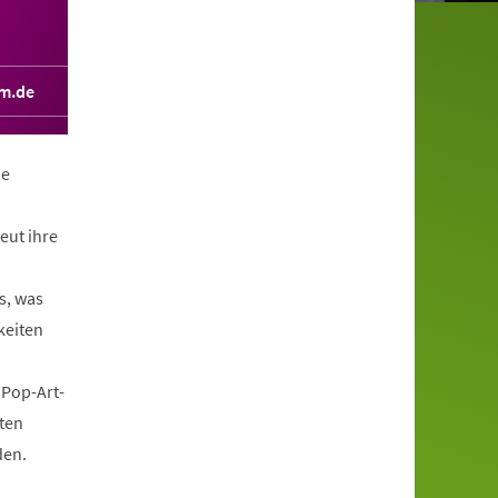
m.de
he
eut ihre
n
s, was
keiten
 Pop-Art-
ten
den.