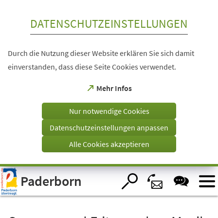
Inhalt anspringen
DATENSCHUTZEINSTELLUNGEN
Durch die Nutzung dieser Website erklären Sie sich damit
einverstanden, dass diese Seite Cookies verwendet.
(Öffnet
Mehr Infos
in
einem
Nur notwendige Cookies
neuen
Tab)
Datenschutzeinstellungen anpassen
Alle Cookies akzeptieren
Visuelle
Paderborn
Assistenzsoftware
öffnen.