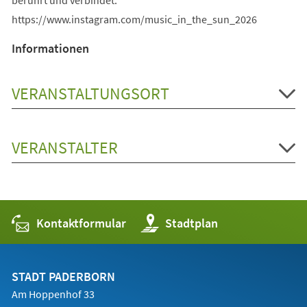
https://www.instagram.com/music_in_the_sun_2026
Informationen
VERANSTALTUNGSORT
VERANSTALTER
Kontaktformular
(Öffnet
Stadtplan
in
einem
neuen
Tab)
STADT PADERBORN
Am Hoppenhof 33