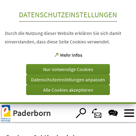
Inhalt anspringen
DATENSCHUTZEINSTELLUNGEN
Durch die Nutzung dieser Website erklären Sie sich damit
einverstanden, dass diese Seite Cookies verwendet.
(Öffnet
Mehr Infos
in
einem
Nur notwendige Cookies
neuen
Tab)
Datenschutzeinstellungen anpassen
Alle Cookies akzeptieren
Visuelle
Paderborn
Assistenzsoftware
öffnen.