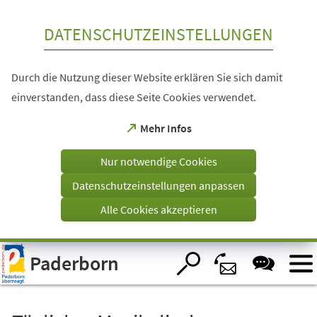
Inhalt anspringen
DATENSCHUTZEINSTELLUNGEN
Durch die Nutzung dieser Website erklären Sie sich damit
einverstanden, dass diese Seite Cookies verwendet.
(Öffnet
Mehr Infos
in
einem
Nur notwendige Cookies
neuen
Tab)
Datenschutzeinstellungen anpassen
Alle Cookies akzeptieren
Visuelle
Paderborn
Assistenzsoftware
öffnen.