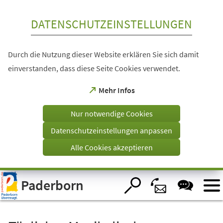
Inhalt anspringen
DATENSCHUTZEINSTELLUNGEN
Durch die Nutzung dieser Website erklären Sie sich damit
einverstanden, dass diese Seite Cookies verwendet.
(Öffnet
Mehr Infos
in
einem
Nur notwendige Cookies
neuen
Tab)
Datenschutzeinstellungen anpassen
Alle Cookies akzeptieren
Visuelle
Paderborn
Assistenzsoftware
öffnen.