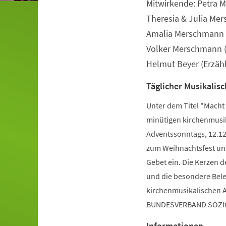
Mitwirkende: Petra 
Veranstaltungsinformationen
Theresia & Julia Me
Amalia Merschmann (
Volker Merschmann (
Helmut Beyer (Erzähl
Täglicher Musikalis
Unter dem Titel "Macht 
minütigen kirchenmusik
Adventssonntags, 12.12.
zum Weihnachtsfest un
Gebet ein. Die Kerzen 
und die besondere Bele
kirchenmusikalischen A
BUNDESVERBAND SOZIO
Informationen