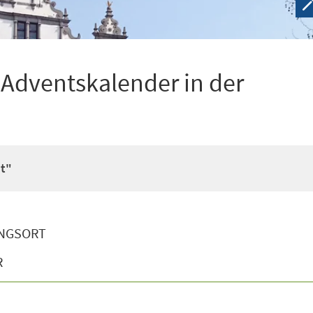
 Adventskalender in der
it"
NGSORT
R