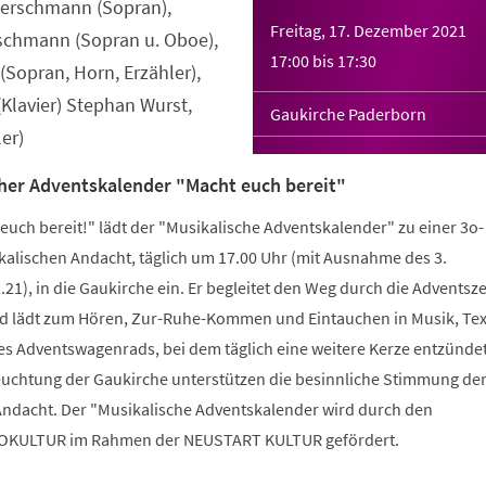
Merschmann (Sopran),
Freitag, 17. Dezember 2021
rschmann (Sopran u. Oboe),
17:00
bis
17:30
Sopran, Horn, Erzähler),
Klavier) Stephan Wurst,
Gaukirche Paderborn
er)
cher Adventskalender "Macht euch bereit"
euch bereit!" lädt der "Musikalische Adventskalender" zu einer 3o-
alischen Andacht, täglich um 17.00 Uhr (mit Ausnahme des 3.
21), in die Gaukirche ein. Er begleitet den Weg durch die Adventszei
d lädt zum Hören, Zur-Ruhe-Kommen und Eintauchen in Musik, Tex
des Adventswagenrads, bei dem täglich eine weitere Kerze entzünde
uchtung der Gaukirche unterstützen die besinnliche Stimmung de
ndacht. Der "Musikalische Adventskalender wird durch den
KULTUR im Rahmen der NEUSTART KULTUR gefördert.