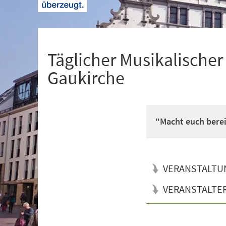
+
1
Täglicher Musikalischer
Gaukirche
"Macht euch bere
VERANSTALTU
VERANSTALTE