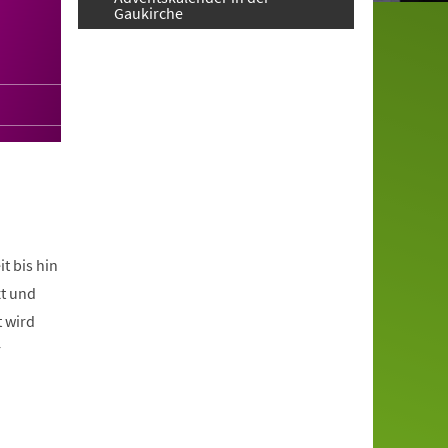
Gaukirche
t bis hin
t und
t wird
r