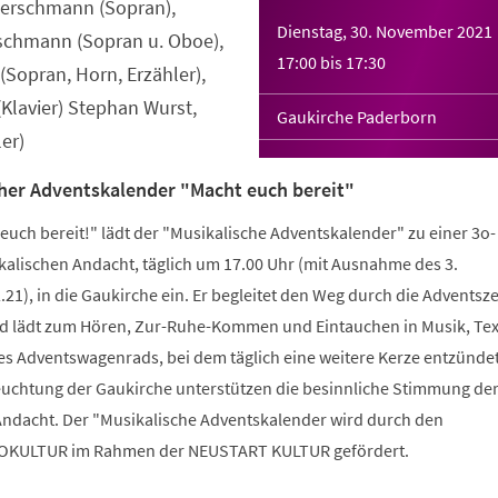
Merschmann (Sopran),
Dienstag, 30. November 2021
rschmann (Sopran u. Oboe),
17:00
bis
17:30
Sopran, Horn, Erzähler),
Klavier) Stephan Wurst,
Gaukirche Paderborn
er)
cher Adventskalender "Macht euch bereit"
euch bereit!" lädt der "Musikalische Adventskalender" zu einer 3o-
alischen Andacht, täglich um 17.00 Uhr (mit Ausnahme des 3.
21), in die Gaukirche ein. Er begleitet den Weg durch die Adventszei
d lädt zum Hören, Zur-Ruhe-Kommen und Eintauchen in Musik, Tex
des Adventswagenrads, bei dem täglich eine weitere Kerze entzünde
uchtung der Gaukirche unterstützen die besinnliche Stimmung de
ndacht. Der "Musikalische Adventskalender wird durch den
KULTUR im Rahmen der NEUSTART KULTUR gefördert.