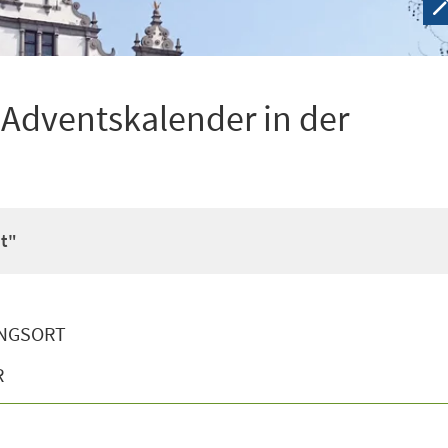
 Adventskalender in der
it"
NGSORT
R