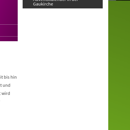
Gaukirche
t bis hin
t und
t wird
r