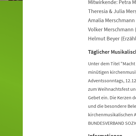
Mitwirkende: Petra 
Veranstaltungsinformationen
Theresia & Julia Me
Amalia Merschmann (
Volker Merschmann (
Helmut Beyer (Erzähl
Täglicher Musikalis
Unter dem Titel "Macht 
minütigen kirchenmusik
Adventssonntags, 12.12.
zum Weihnachtsfest un
Gebet ein. Die Kerzen 
und die besondere Bele
kirchenmusikalischen A
BUNDESVERBAND SOZIO
Informationen