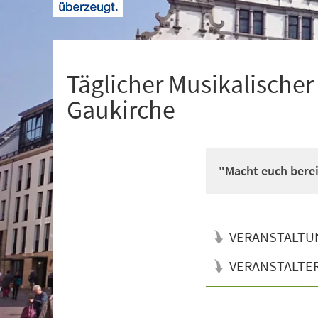
+
1
Täglicher Musikalischer
Gaukirche
"Macht euch bere
VERANSTALTU
VERANSTALTE