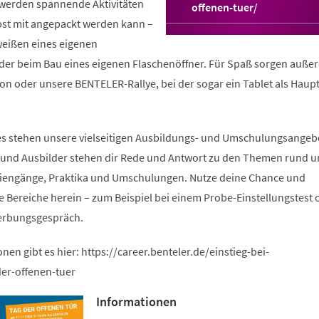
 werden spannende Aktivitäten
(Öffnet
offenen-tuer/
in
bst mit angepackt werden kann –
einem
eißen eines eigenen
neuen
der beim Bau eines eigenen Flaschenöffner. Für Spaß sorgen auß
Tab)
on oder unsere BENTELER-Rallye, bei der sogar ein Tablet als Haup
es stehen unsere vielseitigen Ausbildungs- und Umschulungsangeb
und Ausbilder stehen dir Rede und Antwort zu den Themen rund u
diengänge, Praktika und Umschulungen. Nutze deine Chance und
e Bereiche herein – zum Beispiel bei einem Probe-Einstellungstest 
erbungsgespräch.
nen gibt es hier: https://career.benteler.de/einstieg-bei-
der-offenen-tuer
Informationen