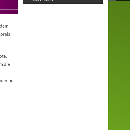
erdem
tpreis
ote.
m die
oder bei