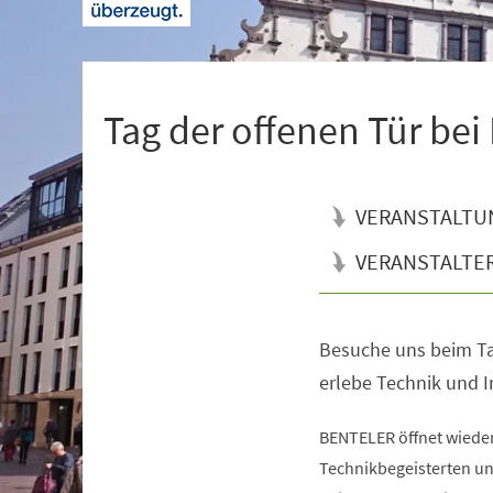
+
1
Tag der offenen Tür be
VERANSTALTU
VERANSTALTE
Besuche uns beim Ta
Veranstaltungsinformationen
erlebe Technik und In
BENTELER öffnet wieder 
Technikbegeisterten un