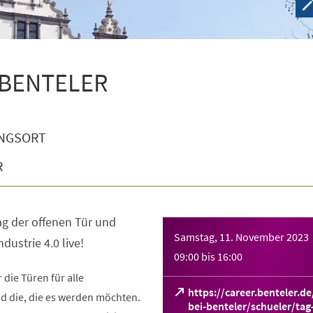
i BENTELER
NGSORT
R
g der offenen Tür und
Samstag, 11. November 2023
dustrie 4.0 live!
09:00
bis
16:00
die Türen für alle
https://career.benteler.de
d die, die es werden möchten.
bei-benteler/schueler/tag