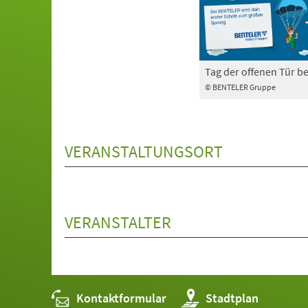
Tag der offenen Tür b
© BENTELER Gruppe
VERANSTALTUNGSORT
VERANSTALTER
Kontaktformular
(Öffnet
Stadtplan