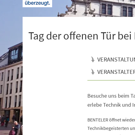
+
1
Tag der offenen Tür be
VERANSTALTU
VERANSTALTE
Besuche uns beim Ta
Veranstaltungsinformationen
erlebe Technik und In
BENTELER öffnet wieder 
Technikbegeisterten un