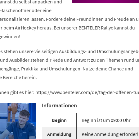
annst du selbst anpacken und
einem
neuen
 Flaschenöffner oder eine
Tab)
ersonalisieren lassen. Fordere deine Freundinnen und Freude an 
 beim AirHockey heraus. Bei unserer BENTELER Rallye kannst du
 gewinnen!
es stehen unsere vielseitigen Ausbildungs- und Umschulungsangeb
und Ausbilder stehen dir Rede und Antwort zu den Themen rund u
diengänge, Praktika und Umschulungen. Nutze deine Chance und
e Bereiche herein.
onen gibt es hier: https://www.benteler.com/de/tag-der-offenen-tu
Informationen
Beginn
Beginn ist um 09:00 Uhr
Anmeldung
Keine Anmeldung erforderl