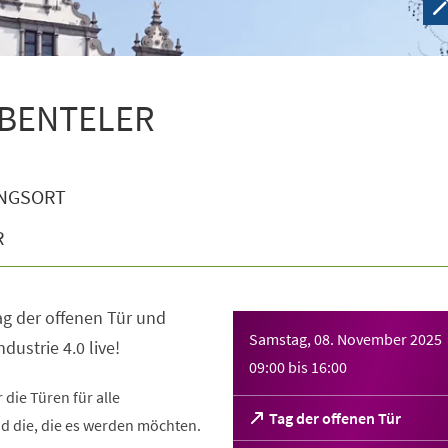
i BENTELER
NGSORT
R
g der offenen Tür und
Samstag, 08. November 2025
dustrie 4.0 live!
09:00
bis
16:00
die Türen für alle
(Öffnet
Tag der offenen Tür
d die, die es werden möchten.
in