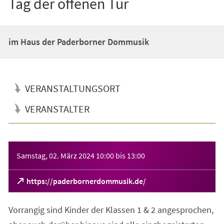
Tag der offenen Tür
im Haus der Paderborner Dommusik
VERANSTALTUNGSORT
VERANSTALTER
Veranstaltungsinformationen
Samstag, 02. März 2024
10:00
bis
13:00
(Öffnet
https://paderbornerdommusik.de/
in
einem
Vorrangig sind Kinder der Klassen 1 & 2 angesprochen,
neuen
Tab)