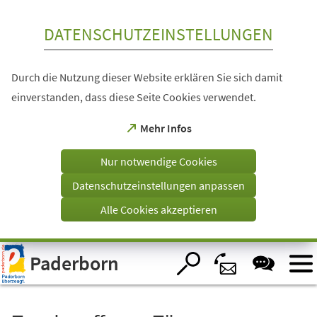
Inhalt anspringen
DATENSCHUTZEINSTELLUNGEN
Durch die Nutzung dieser Website erklären Sie sich damit
einverstanden, dass diese Seite Cookies verwendet.
(Öffnet
Mehr Infos
in
einem
Nur notwendige Cookies
neuen
Tab)
Datenschutzeinstellungen anpassen
Alle Cookies akzeptieren
Visuelle
Paderborn
Assistenzsoftware
öffnen.