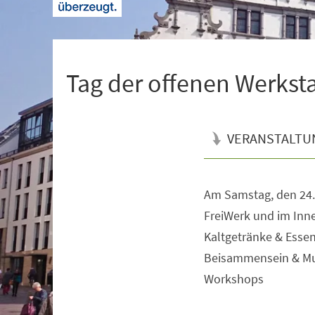
+
1
Tag der offenen Werksta
VERANSTALTU
Am Samstag, den 24.0
Veranstaltungsinformationen
FreiWerk und im Inn
Kaltgetränke & Esse
Beisammensein & Mu
Workshops