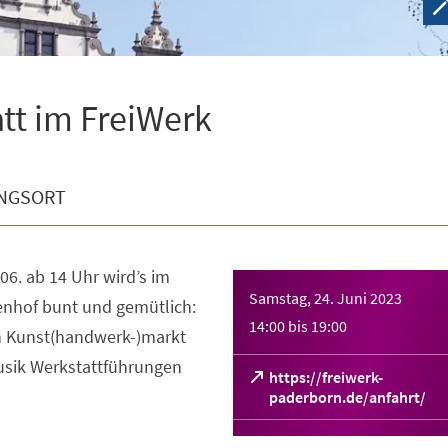
tt im FreiWerk
NGSORT
6. ab 14 Uhr wird’s im
Samstag, 24. Juni 2023
enhof bunt und gemütlich:
14:00
bis
19:00
n Kunst(handwerk-)markt
sik Werkstattführungen
https://freiwerk-
(Öffnet
paderborn.de/anfahrt/
in
einem