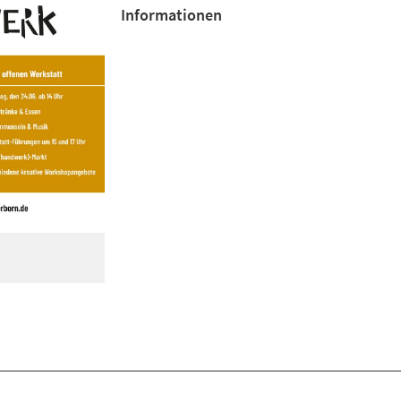
neuen
Informationen
Tab)